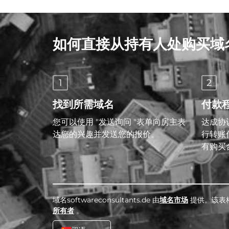
如何直接从持有人处购买域
1
2
找到所需域名
付款
您可以使用 "发送询问 "表单向房主表
达成协议
达您的兴趣并发送您的报价。
行转账
有购买
域名softwareconsultants.de 由
域名市场
提供。该表
所有者
。