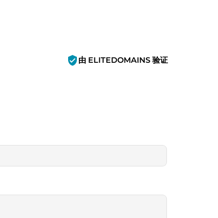
verified_user
由 ELITEDOMAINS 验证