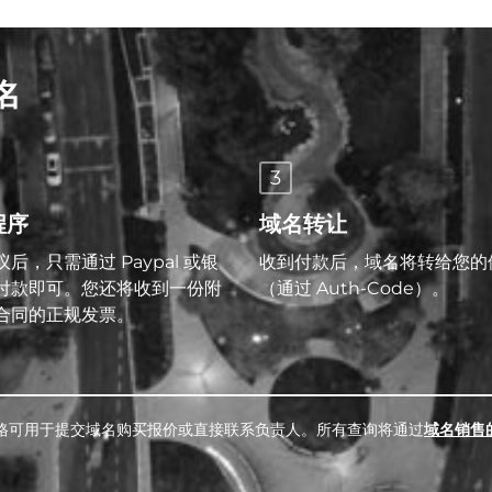
名
3
程序
域名转让
后，只需通过 Paypal 或银
收到付款后，域名将转给您的
付款即可。您还将收到一份附
（通过 Auth-Code）。
合同的正规发票。
格可用于提交域名购买报价或直接联系负责人。所有查询将通过
域名销售